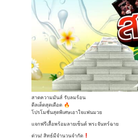
สาดความมันส์ รับลมร้อน
ดีลเด็ดสุดเดือด 🔥
โปรโมชั่นสุดพิเศษเอาใจแฟนมวย
แจกฟรีเสื้อพร้อมลายเซ็นต์ พระจันทร์ฉาย
ด่วน! สิทธ์มีจำนวนจำกัด❗️