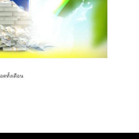
ดทั้งเดือน