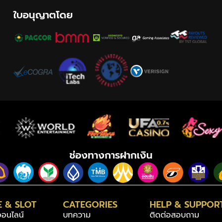
ใบอนุญาตโดย
ช่องทางการฝากเงิน
 & SLOT
CATEGORIES
HELP & SUPPOR
อนไลน์
บทความ
ติดต่อสอบถาม