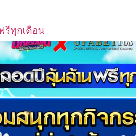
รีทุกเดือน