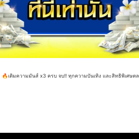
 🔥เติมความมันส์ x3 ครบ จบ!! ทุกความบันเทิง และสิทธิพิเศษตลอ