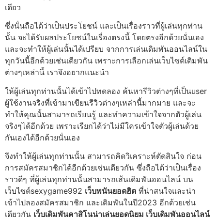
เดียว
ซึ่งนั่นถือได้ว่าเป็นประโยชน์ และเป็นเรื่องราวที่ผู้เล่นทุกท่าน
นั้น จะได้รับผลประโยชน์ในเรื่องตรงนี้ โดยตรงอีกด้วยนั่นเอง
และจะทำให้ผู้เล่นนั้นได้เปรียบ จากการเล่นเดิมพันออนไลน์ใน
ทุกวันนี้อีกด้วยเช่นเดียวกัน เพราะการเลือกเล่นเว็บไซต์เดิมพัน
ต่างๆเหล่านี้ เราจึงอยากแนะนำ
ให้ผู้เล่นทุกท่านนั้นได้เข้าไปทดลอง ค้นหารีวิวต่างๆที่เป็นuser
ผู้ใช้งานจริงที่เข้ามาเขียนรีวิวต่างๆเหล่านี้มากมาย และจะ
ทำให้คุณนั้นสามารถเรียนรู้ และทำความเข้าใจจากตัวผู้เล่น
จริงๆได้อีกด้วย เพราะเรียกได้ว่าไม่มีใครเข้าใจตัวผู้เล่นด้วย
กันเองได้อีกด้วยนั่นเอง
จึงทำให้ผู้เล่นทุกท่านนั้น สามารถคิดวิเคราะห์ตัดสินใจ ก่อน
การสมัครสมาชิกได้อีกด้วยเช่นเดียวกัน ซึ่งถือได้ว่าเป็นเรื่อง
ราวดีๆ ที่ผู้เล่นทุกท่านนั้นสามารถเส้นเดิมพันออนไลน์ บน
เว็บไซต์sexygame992
เว็บพนันยอดฮิต
ที่น่าสนใจและน่า
เข้าไปลองสมัครสมาชิก และเดิมพันในปี2023 อีกด้วยเช่น
เดียวกัน
เว็บเดิมพันคาสิโนน่าเล่นยอดนิยม เว็บเดิมพันออนไลน์