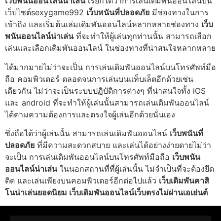
เว็บพนันออนไลน์น่าเล่น
เรียกได้ว่าการเล่นเดิมพันออนไลน์บน
เว็บไซต์sexygame992
เว็บพนันที่ปลอดภัย
มีช่องทางในการ
เข้าถึง และเริ่มต้นเล่มเดิมพันออนไลน์หลากหลายช่องทาง
เว็บ
พนันออนไลน์น่าเล่น
ที่จะทำให้ผู้เล่นทุกท่านนั้น สามารถเลือก
เล่นและเลือกเดิมพันออนไลน์ ในช่องทางที่น่าสนใจหลากหลาย
ได้มากมายไม่ว่าจะเป็น การเล่นเดิมพันออนไลน์บนโทรศัพท์มือ
ถือ คอมพิวเตอร์ ตลอดจนการเล่นบนแท็บเล็ตอีกด้วยเช่น
เดียวกัน ไม่ว่าจะเป็นระบบปฏิบัติการต่างๆ ที่น่าสนใจทั้ง iOS
และ android ที่จะทำให้ผู้เล่นนั้นสามารถเล่นเดิมพันออนไลน์
ได้ตามความต้องการและตรงใจผู้เล่นอีกด้วยนั่นเอง
ซึ่งถือได้ว่าผู้เล่นนั้น สามารถเล่นเดิมพันออนไลน์
เว็บพนันที่
ปลอดภัย
ที่มีความสะดวกสบาย และเล่นได้อย่างง่ายดายไม่ว่า
จะเป็น การเล่นเดิมพันออนไลน์บนโทรศัพท์มือถือ
เว็บพนัน
ออนไลน์น่าเล่น
ในนอกสถานที่ที่ผู้เล่นนั้น ไม่จำเป็นที่จะต้องยึด
ติด และเล่นเพียงบนคอมพิวเตอร์อีกต่อไปแล้ว
เว็บเดิมพันคาสิ
โนน่าเล่นยอดนิยม เว็บเดิมพันออนไลน์เว็บตรงไม่ผ่านเอเย่นต์