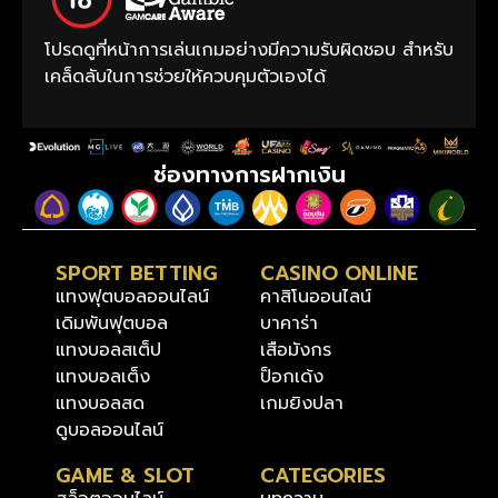
โปรดดูที่หน้าการเล่นเกมอย่างมีความรับผิดชอบ สำหรับ
เคล็ดลับในการช่วยให้ควบคุมตัวเองได้
ช่องทางการฝากเงิน
SPORT BETTING
CASINO ONLINE
แทงฟุตบอลออนไลน์
คาสิโนออนไลน์
เดิมพันฟุตบอล
บาคาร่า
แทงบอลสเต็ป
เสือมังกร
แทงบอลเต็ง
ป็อกเด้ง
แทงบอลสด
เกมยิงปลา
ดูบอลออนไลน์
GAME & SLOT
CATEGORIES