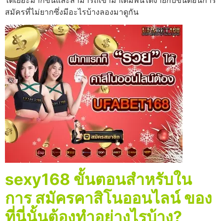
สมัครที่ไม่ยากซึ่งมีอะไรบ้างลองมาดูกัน
sexy168 ขั้นตอนสำหรับใน
การ สมัครคาสิโนออนไลน์ ของ
ที่นี่นั้นต้องทำอย่างไรบ้าง?