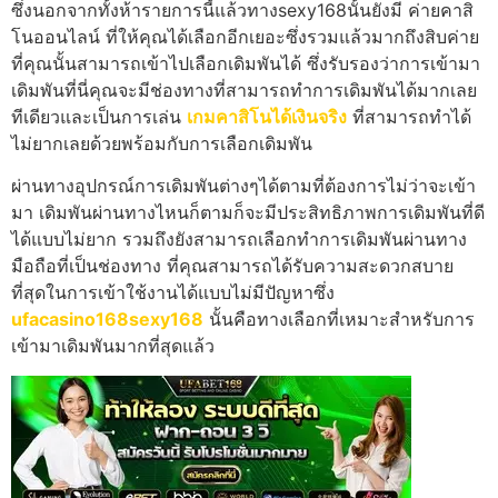
ซึ่งนอกจากทั้งห้ารายการนี้แล้วทางsexy168นั้นยังมี ค่ายคาสิ
โนออนไลน์ ที่ให้คุณได้เลือกอีกเยอะซึ่งรวมแล้วมากถึงสิบค่าย
ที่คุณนั้นสามารถเข้าไปเลือกเดิมพันได้ ซึ่งรับรองว่าการเข้ามา
เดิมพันที่นี่คุณจะมีช่องทางที่สามารถทำการเดิมพันได้มากเลย
ทีเดียวและเป็นการเล่น
เกมคาสิโนได้เงินจริง
ที่สามารถทำได้
ไม่ยากเลยด้วยพร้อมกับการเลือกเดิมพัน
ผ่านทางอุปกรณ์การเดิมพันต่างๆได้ตามที่ต้องการไม่ว่าจะเข้า
มา เดิมพันผ่านทางไหนก็ตามก็จะมีประสิทธิภาพการเดิมพันที่ดี
ได้แบบไม่ยาก รวมถึงยังสามารถเลือกทำการเดิมพันผ่านทาง
มือถือที่เป็นช่องทาง ที่คุณสามารถได้รับความสะดวกสบาย
ที่สุดในการเข้าใช้งานได้แบบไม่มีปัญหาซึ่ง
ufacasino168sexy168
นั้นคือทางเลือกที่เหมาะสำหรับการ
เข้ามาเดิมพันมากที่สุดแล้ว