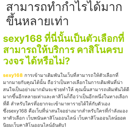
สามารถทำกำไรได้มาก
ขึ้นหลายเท่า
sexy168 ที่นี่นั้นเป็นตัวเลือกที่
สามารถให้บริการ คาสิโนครบ
วงจร ได้หรือไม่?
sexy168
การเข้ามาเดิมพันในเว็บที่สามารถให้ตัวเลือกที่
มากมายกับคุณได้นั้น ถือว่าเป็นทางเลือกในการเดิมพันที่น่า
สนใจเป็นอย่างมากมันจะช่วยทำให้ คุณนั้นสามารถเดิมพันได้ดี
มากขึ้นอีกหลายเท่าและคาสิโนก็ถือว่าเป็นอีกหนึ่งในทางเลือก
ที่ดี สำหรับใครที่อยากจะเข้ามาหารายได้ให้กับตัวเอง
ซึ่งsexy168 คือเว็บที่น่าสนใจอย่างมากสำหรับใครที่กำลังมอง
หาตัวเลือก เว็บพนันคาสิโนออนไลน์ เว็บคาสิโนออนไลน์ยอด
นิยมเว็บคาสิโนออนไลน์อันดับ1