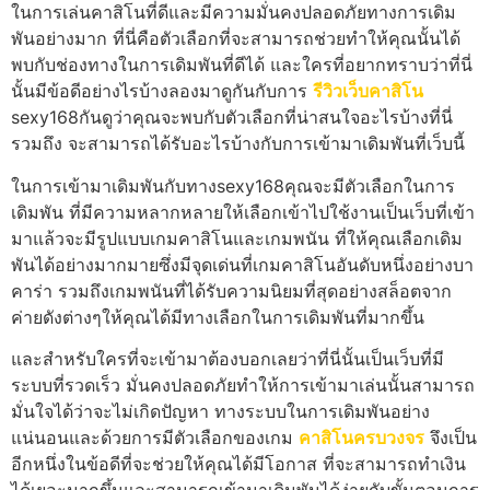
ในการเล่นคาสิโนที่ดีและมีความมั่นคงปลอดภัยทางการเดิม
พันอย่างมาก ที่นี่คือตัวเลือกที่จะสามารถช่วยทำให้คุณนั้นได้
พบกับช่องทางในการเดิมพันที่ดีได้ และใครที่อยากทราบว่าที่นี่
นั้นมีข้อดีอย่างไรบ้างลองมาดูกันกับการ
รีวิวเว็บคาสิโน
sexy168กันดูว่าคุณจะพบกับตัวเลือกที่น่าสนใจอะไรบ้างที่นี่
รวมถึง จะสามารถได้รับอะไรบ้างกับการเข้ามาเดิมพันที่เว็บนี้
ในการเข้ามาเดิมพันกับทางsexy168คุณจะมีตัวเลือกในการ
เดิมพัน ที่มีความหลากหลายให้เลือกเข้าไปใช้งานเป็นเว็บที่เข้า
มาแล้วจะมีรูปแบบเกมคาสิโนและเกมพนัน ที่ให้คุณเลือกเดิม
พันได้อย่างมากมายซึ่งมีจุดเด่นที่เกมคาสิโนอันดับหนึ่งอย่างบา
คาร่า รวมถึงเกมพนันที่ได้รับความนิยมที่สุดอย่างสล็อตจาก
ค่ายดังต่างๆให้คุณได้มีทางเลือกในการเดิมพันที่มากขึ้น
และสำหรับใครที่จะเข้ามาต้องบอกเลยว่าที่นี่นั้นเป็นเว็บที่มี
ระบบที่รวดเร็ว มั่นคงปลอดภัยทำให้การเข้ามาเล่นนั้นสามารถ
มั่นใจได้ว่าจะไม่เกิดปัญหา ทางระบบในการเดิมพันอย่าง
แน่นอนและด้วยการมีตัวเลือกของเกม
คาสิโนครบวงจร
จึงเป็น
อีกหนึ่งในข้อดีที่จะช่วยให้คุณได้มีโอกาส ที่จะสามารถทำเงิน
ได้เยอะมากขึ้นและสามารถเข้ามาเดิมพันได้ง่ายกับขั้นตอนการ