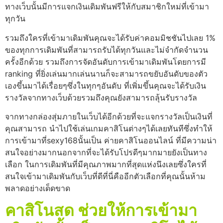
ทางเว็บนั้นมีการแจกเงินเดิมพันฟรีให้กับสมาชิกใหม่ที่เข้ามา
ทุกวัน
รวมถึงใครที่เข้ามาเดิมพันคุณจะได้รับค่าคอมมิชชันไปเลย 1%
ของทุกการเดิมพันที่สามารถรับได้ทุกวันและไม่จำกัดจำนวน
ครั้งอีกด้วย รวมถึงการจัดอันดับการเข้ามาเดิมพันโดยการมี
ranking ที่ยิ่งเล่นมากเล่นนานก็จะสามารถขยับอันดับของตัว
เองขึ้นมาได้เรื่อยๆซึ่งในทุกๆอันดับ ที่เพิ่มขึ้นคุณจะได้รับเงิน
รางวัลจากทางเว็บด้วยรวมถึงคุณยังสามารถลุ้นรับรางวัล
จากทางกล่องสุ่มภายในเว็บได้อีกด้วยที่จะแจกรางวัลเป็นเงินที่
คุณสามารถ นำไปใช้เล่นเกมคาสิโนต่างๆได้เลยทันทีซึ่งทำให้
การเข้ามาที่sexy168นั้นเป็น ค่ายคาสิโนออนไลน์ ที่มีความน่า
สนใจอย่างมากนอกจากที่จะได้รับโปรดีๆมากมายยังเป็นทาง
เลือก ในการเดิมพันที่มีคุณภาพมากที่สุดแห่งนึงเลยซึ่งใครที่
สนใจเข้ามาเดิมพันกับเว็บที่ดีที่นี่คืออีกตัวเลือกที่คุณนั้นห้าม
พลาดอย่างเด็ดขาด
คาสิโนสด ช่วยให้การเข้ามา