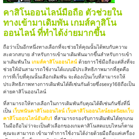
คาสิโนออนไลน์มือถือ ตัวช่วยใน
ทางเข้ามาเดิมพัน เกมส์คาสิโน
ออนไลน์ ที่ทำได้ง่ายมากขึ้น
ถือว่าเป็นอีกหนึ่งทางเลือกที่จะช่วยให้คุณนั้นได้พบกับความ
สะดวกสบาย สำหรับการเข้ามาเดิมพันมากขึ้นสำหรับการเข้า
มาเดิมพันใน
เกมส์คาสิโนออนไลน์
ด้วยการใช้มือถือแต่สิ่งที่จะ
ช่วยให้มันสามารถใช้งานได้แบบมีประสิทธิภาพมากที่สุดคือ
การที่เว็บที่คุณนั้นเลือกเดิมพัน จะต้องเป็นเว็บที่สามารถให้
ประสิทธิภาพทางการเดิมพันได้ดีเช่นกันด้วยซึ่งsexy168ถือเป็น
ค่ายคาสิโนออนไลน์
ที่สามารถให้ทางเลือกในการเดิมพันกับคุณได้ดีเช่นกันซึ่งที่นี่
เป็น
เว็บพนันคาสิโนออนไลน์ เว็บคาสิโนออนไลน์ยอดนิยมเว็บ
คาสิโนออนไลน์อันดับ1
ที่สามารถรองรับการเดิมพันได้ทุกเกม
ในมือถือไม่ว่าจะเป็นตัวเลือกของเกมคาสิโนสดแบบไหนก็ตาม
คุณจะสามารถ เข้ามาทำการใช้งานได้ง่ายด้วยมือถือแค่เครื่อง