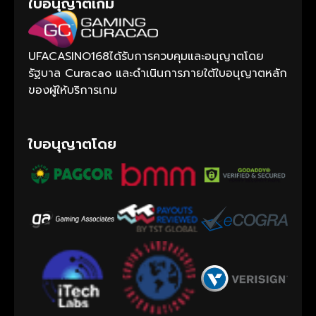
ใบอนุญาตเกม
UFACASINO168ได้รับการควบคุมและอนุญาตโดย
รัฐบาล Curacao และดำเนินการภายใต้ใบอนุญาตหลัก
ของผู้ให้บริการเกม
ใบอนุญาตโดย