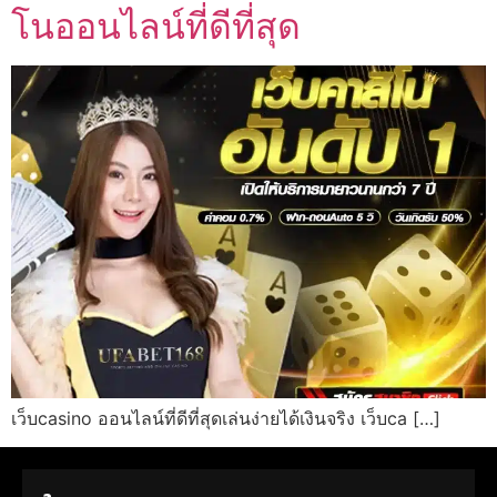
โนออนไลน์ที่ดีที่สุด
เว็บcasino ออนไลน์ที่ดีที่สุดเล่นง่ายได้เงินจริง เว็บca […]