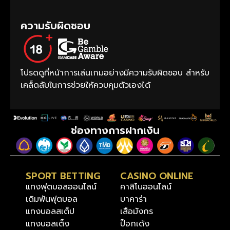
ความรับผิดชอบ
โปรดดูที่หน้าการเล่นเกมอย่างมีความรับผิดชอบ สำหรับ
เคล็ดลับในการช่วยให้ควบคุมตัวเองได้
ช่องทางการฝากเงิน
SPORT BETTING
CASINO ONLINE
แทงฟุตบอลออนไลน์
คาสิโนออนไลน์
เดิมพันฟุตบอล
บาคาร่า
แทงบอลสเต็ป
เสือมังกร
แทงบอลเต็ง
ป็อกเด้ง