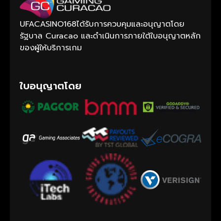
UFACASINO168ได้รับการควบคุมและอนุญาตโดย
รัฐบาล Curacao และดำเนินการภายใต้ใบอนุญาตหลัก
ของผู้ให้บริการเกม
ใบอนุญาตโดย