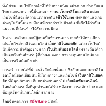
ทั้งไก่ชน และไพ่ป๊อกเด้งที่ได้รับความนิยมอย่างมาก สำหรับคน
ไทย และนอกจากนี้นั้นเกมต่างๆบน
เว็บคาสิโนยอดฮิต
แต่ละ
เว็บไซต์นั้นจะมีความแตกต่างกัน
เข้าใช้Line
ซึ่งหลักๆแล้วเกม
ต่างๆในวันนี้นั้น จะมีเกมที่เรากล่าวไปข้างต้น ซึ่งถือได้ว่าเป็น
แนวเกมที่ค่อนข้างได้รับความนิยม
ในประเทศไทยและมีผู้เล่นเป็นจำนวนมาก เลยทำให้การเลือก
เล่นเว็บไซต์คาสิโนออนไลน์
เว็บคาสิโนยอดฮิต
แต่ละเว็บไซต์
นั้นมีความสำคัญอย่างมาก
เว็บเดิมพันออนไลน์
เพราะถือได้ว่า
เป็นจุดเริ่มต้นสำหรับผู้ที่กำลังมองหา การลงทุนออนไลน์และ
เป็นการเริ่มต้นเกี่ยวกับ
การสร้างรายได้ที่น่าสนใจอีกด้วยนั่นเอง ซึ่งลักษณะเกมคาสิโน
ออนไลน์ยอดเยี่ยมนั้น ก็มีเกมต่างๆและเว็บไซต์
เว็บคาสิโนยอด
ฮิต
ที่มีคุณลักษณะที่แตกต่างกันออกไป
เว็บเดิมพันออนไลน์
โดยอันดับแรกสิ่งที่ทุกท่านจะได้รับ หลังจากการสมัครline และ
ข้อมูลอื่นๆที่น่าสนใจอีกมากมาย
โดยขั้นตอนการ
สมัครLine
มีดังนี้