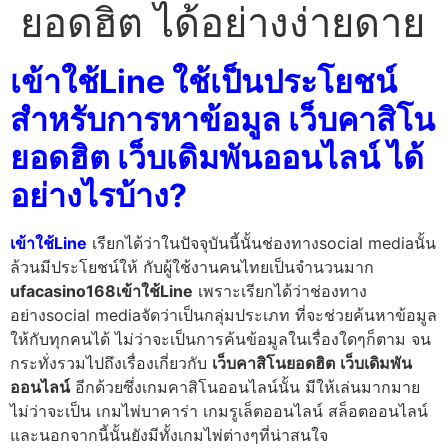
ยอดฮิต ได้อย่างง่ายดาย
เข้าใช้Line ใช้เป็นประโยชน์
สำหรับการหาข้อมูล เว็บคาสิโน
ยอดฮิต เว็บเดิมพันออนไลน์ ได้
อย่างไรบ้าง?
เข้าใช้Line
เรียกได้ว่าในปัจจุบันนี้นั้นช่องทางsocial mediaนั้น
ล้วนมีประโยชน์ให้ กับผู้ใช้งานคนไทยเป็นจำนวนมาก
ufacasino168เข้าใช้Line
เพราะเรียกได้ว่าช่องทาง
อย่างsocial mediaจัดว่าเป็นกลุ่มประเภท ที่จะช่วยค้นหาข้อมูล
ให้กับทุกคนได้ ไม่ว่าจะเป็นการค้นข้อมูลในเรื่องใดๆก็ตาม จน
กระทั่งรวมไปถึงเรื่องเกี่ยวกับ
เว็บคาสิโนยอดฮิต
เว็บเดิมพัน
ออนไลน์
อีกด้วยซึ่งเกมคาสิโนออนไลน์นั้น มีให้เล่นมากมาย
ไม่ว่าจะเป็น เกมไพ่บาคาร่า เกมรูเล็ตออนไลน์ สล็อตออนไลน์
และนอกจากนี้นั้นยังมีทั้งเกมไพ่ต่างๆที่น่าสนใจ