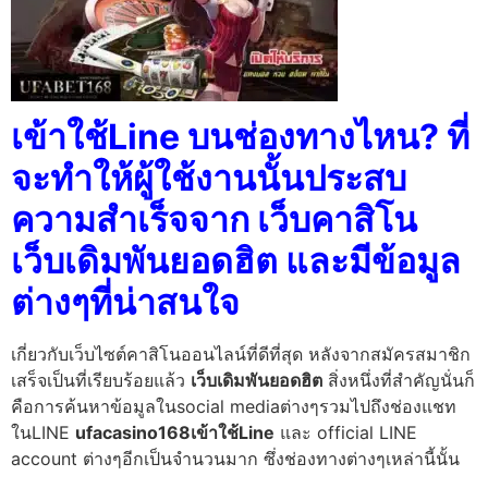
เข้าใช้Line บนช่องทางไหน? ที่
จะทำให้ผู้ใช้งานนั้นประสบ
ความสำเร็จจาก เว็บคาสิโน
เว็บเดิมพันยอดฮิต และมีข้อมูล
ต่างๆที่น่าสนใจ
เกี่ยวกับเว็บไซต์คาสิโนออนไลน์ที่ดีที่สุด หลังจากสมัครสมาชิก
เสร็จเป็นที่เรียบร้อยแล้ว
เว็บเดิมพันยอดฮิต
สิ่งหนึ่งที่สำคัญนั่นก็
คือการค้นหาข้อมูลในsocial mediaต่างๆรวมไปถึงช่องแชท
ในLINE
ufacasino168เข้าใช้Line
และ official LINE
account ต่างๆอีกเป็นจำนวนมาก ซึ่งช่องทางต่างๆเหล่านี้นั้น