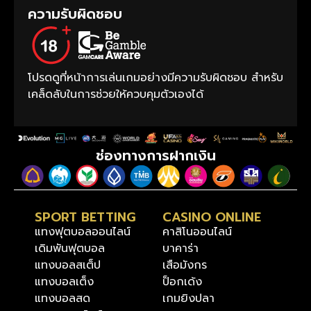
ความรับผิดชอบ
โปรดดูที่หน้าการเล่นเกมอย่างมีความรับผิดชอบ สำหรับ
เคล็ดลับในการช่วยให้ควบคุมตัวเองได้
ช่องทางการฝากเงิน
SPORT BETTING
CASINO ONLINE
แทงฟุตบอลออนไลน์
คาสิโนออนไลน์
เดิมพันฟุตบอล
บาคาร่า
แทงบอลสเต็ป
เสือมังกร
แทงบอลเต็ง
ป็อกเด้ง
แทงบอลสด
เกมยิงปลา