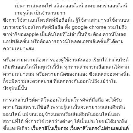
เป็นการเล่นเกมไพ่ สล็อตออนไลน์ เกมบาคาร่าออนไลน์
เกมรูเล็ต เป็นจำนวนมาก
ซึ่งการใช้งานบนโทรศัพท์มือถือนั้น ผู้ใช้งานสามารถใช้งานบน
บราวเซอร์ของโทรศัพท์มือถือ ทั้ง google chrome รวมไปถึง
ซาฟารีของapple เป็นต้นโดยที่ไม่จำเป็นที่จะต้อง ดาวน์โหลด
แอปพลิเคชั่น หรือต้องการดาวน์โหลดแอพพลิเคชั่นก็ได้ตาม
ความเหมาะสม
หรือความความต้องการของผู้ใช้งานนั่นเอง เรียกได้ว่าเว็บไซต์
เดิมพันออนไลน์ในทุกวันนี้นั้น ทุกท่านสามารถเลือกเล่นได้ตาม
ความเหมาะสม หรือความถนัดของตนเอง ซึ่งแต่ละช่องทางนั้น
ก็จะมีความสะดวกสบาย ที่แตกต่างกันออกไปถึงแม้ว่าใน
ปัจจุบันนี้นั้น
การเล่นเว็บไซต์คาสิโนออนไลน์บนโทรศัพท์มือถือ จะได้รับ
ความนิยมเพราะมีข้อดี เพราะผู้เล่นนั้นจะสามารถเล่นเดิมพัน
ออนไลน์ แม้ขณะอยู่ข้างนอกหรือเส้นเดิมพันออนไลน์นอก
สถานที่ได้ ทั้งการใช้เวลาว่างต่างๆ ให้เป็นประโยชน์ได้มากยิ่ง
ขึ้นเลยทีเดียว
เว็บคาสิโนเว็บตรง เว็บคาสิโนตรงไม่ผ่านเอเย่นต์