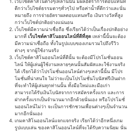
เว็บไซต์คาสิโนต่างๆเหล่านี้นั้น มีผลอัตราการตอบแทนที่
ดีกว่าเว็บไซต์ธรรมดาๆทั่วๆไป หรือค่าน้ำที่ดีกว่าและนั่น
หมายถึง การจ่ายอัตราผลตอบแทนหรือ เงินรางวัลที่สูง
กว่าเว็บไซต์ปกติอย่างแน่นอน
เว็บไซต์มีความน่าเชื่อถือ ซึ่งเรียกได้ว่าเป็นเรื่องปกติอย่าง
มากที่
เว็บไซต์คาสิโนออนไลน์ที่ดีที่สุด
เหล่านี้นั้นจะต้อง
มีความน่าเชื่อถือ ทั้งในรูปแบบของเกมรวมไปถึงรีวิว
ต่างๆ จากผู้ใช้งานจริง
เว็บไซต์คาสิโนออนไลน์ที่ดีนั้น จะต้องมีโปรโมชั่นออน
ไลน์ ให้ผู้เล่นผู้ใช้งานหลายๆคนนั้นสัมผัสและใช้งานจริง
ได้ เรียกได้ว่าโปรโมชั่นออนไลน์ต่างๆเหล่านี้นั้น มีโปร
โมชั่นที่น่าสนใจ ไม่ว่าจะเป็นโปรโมชั่นโบนัสฟรีเงินฝาก
ที่จะทำให้ผู้เล่นทุกท่านนั้น ทั้งมือใหม่และมือเก่า
สามารถได้รับเงินโบนัสจากการสมัครครั้งแรก และการ
ฝากครั้งแรกเป็นจำนวนมากอีกด้วยนั่นเอง หรือโปรโมชั่
นออนไลน์ไม่ว่า จะเป็นการชักชวนเพื่อนต่างๆเป็นจำนวน
มากอีกนั่นเอง
เกมคาสิโนออนไลน์แจกแจกจริง เรียกได้ว่าอีกหนึ่งเกม
รูปแบบเล่น ของคาสิโนออนไลน์ที่จะได้รับความนิยม นั่น