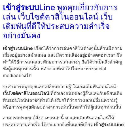
เข้าสู่ระบบ
Line พูดคุยเกี่ยวกับการ
เล่น เว็บไซต์คาสิโนออนไลน์ เว็บ
เดิมพันที่ดีให้ประสบความสำเร็จ
อย่างมั่นคง
เข้าสู่ระบบLine
เรียกได้ว่าการเล่นคาสิโนต่างๆนั้นล้วนมีความ
เสี่ยงอยู่อย่างสม่ำเสมอ และมีความเสี่ยงอยู่อย่างตลอดเวลา จึง
ทำให้วิธีการเล่นและทักษะการเล่นต่างๆ ถือได้ว่าเป็นสิ่งสำคัญ
ซึ่งผู้เล่นทุกท่านนั้น หลังจากที่เข้าไปในช่องทางsocial
mediaอย่างไร
จะสามารถพูดคุยแลกเปลี่ยนความรู้ ในเกมเดิมพันออนไลน์
เว็บไซต์คาสิโนออนไลน์
ที่ตัวเองถนัดของผู้อื่นและกับเซียนเดิม
พันออนไลน์หลายๆท่านได้ เรียกได้ว่าการแลกเปลี่ยนความรู้
หรือการพูดคุยทักษะต่างๆการเล่นนั้นจะทำให้ผู้เล่นทุกท่านนั้น
สามารถประยุกต์สิ่งต่างๆเหล่านี้ มาเล่นเดิมพันออนไลน์ให้
ประสบความสำเร็จ ได้ง่ายมากยิ่งขึ้นเลยทีเดียว
เข้าสู่ระบบLine