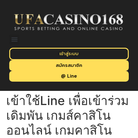
ผลบอลสด
ติดต่อเรา
เข้าสู่ระบบ
สมัครสมาชิค
@ Line
เข้าใช้Line เพื่อเข้าร่วม
เดิมพัน เกมส์คาสิโน
ออนไลน์ เกมคาสิโน