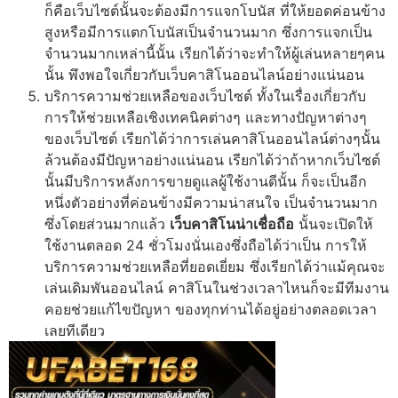
ก็คือเว็บไซต์นั้นจะต้องมีการแจกโบนัส ที่ให้ยอดค่อนข้าง
สูงหรือมีการแตกโบนัสเป็นจำนวนมาก ซึ่งการแจกเป็น
จำนวนมากเหล่านี้นั้น เรียกได้ว่าจะทำให้ผู้เล่นหลายๆคน
นั้น พึงพอใจเกี่ยวกับเว็บคาสิโนออนไลน์อย่างแน่นอน
บริการความช่วยเหลือของเว็บไซต์ ทั้งในเรื่องเกี่ยวกับ
การให้ช่วยเหลือเชิงเทคนิคต่างๆ และทางปัญหาต่างๆ
ของเว็บไซต์ เรียกได้ว่าการเล่นคาสิโนออนไลน์ต่างๆนั้น
ล้วนต้องมีปัญหาอย่างแน่นอน เรียกได้ว่าถ้าหากเว็บไซต์
นั้นมีบริการหลังการขายดูแลผู้ใช้งานดีนั้น ก็จะเป็นอีก
หนึ่งตัวอย่างที่ค่อนข้างมีความน่าสนใจ เป็นจำนวนมาก
ซึ่งโดยส่วนมากแล้ว
เว็บคาสิโนน่าเชื่อถือ
นั้นจะเปิดให้
ใช้งานตลอด 24 ชั่วโมงนั่นเองซึ่งถือได้ว่าเป็น การให้
บริการความช่วยเหลือที่ยอดเยี่ยม ซึ่งเรียกได้ว่าแม้คุณจะ
เล่นเดิมพันออนไลน์ คาสิโนในช่วงเวลาไหนก็จะมีทีมงาน
คอยช่วยแก้ไขปัญหา ของทุกท่านได้อยู่อย่างตลอดเวลา
เลยทีเดียว