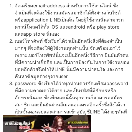
จัดเตรียมemail-address สำหรับการใช้งานไลน์ ซึ่ง
จำเป็นที่จะต้องใช้งานสมัครสมาชิกได้ทั้งผ่านเว็บไซต์
หรือapplication LINEเป็นต้น โดยผู้ใช้งานนั้นสามารถ
ดาวน์โหลดได้ทั้ง iOS และandroid หรือ play store
และapp store นั่นเอง
เบอร์โทรศัพท์ ซึ่งเรียกได้ว่าเป็นอีกหนึ่งสิ่งที่ต้องจำเป็น
มากๆ ที่จะต้องให้ผู้ใช้งานทุกท่านนั้น จัดเตรียมเอาไว้
เพราะเบอร์โทรศัพท์นั้นจะเป็นอีกหนึ่งวิธีการ ยืนยันตัวตน
ที่มีความน่าเชื่อถือ และเป็นการป้องกันในการใช้งานของ
บอทอีกด้วยจึงทำให้LINE นั้นมีความน่าสนใจ และการ
ค้นหาข้อมูลต่างๆจากuser
password ซึ่งเรียกได้ว่าทุกท่านควรจัดเตรียมpassword
ที่มีความคาดเดาได้ยาก และเป็นรหัสที่มีอักษรหรือ
อักขระนั่นเอง ซึ่งเพียงแค่นี้นั้นทุกท่านก็สามารถสมัคร
สมาชิก และยืนยันผ่านอีเมลแอดเดรสอีกครั้งซึ่งถึงได้ว่า
เป็นขั้นตอนจบและสามารถเข้าสู่บัญชีLINE ได้ง่ายๆทันที