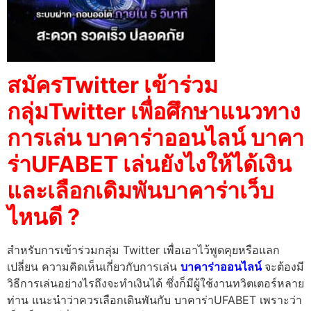
สมัครTwitter
เข้าร่วม
กลุ่มTwitter เพื่อศึกษาแนวทาง
การเล่น บาคาร่าออนไลน์ บาคา
ร่าUFABET เล่นยังไงให้ได้เงิน
และเลือกเดิมพันบาคาร่าเว็บ
ไหนดี ?
สำหรับการเข้าร่วมกลุ่ม Twitter เพื่อเอาไว้พูดคุยหรือแลก
เปลี่ยน ความคิดเห็นเกี่ยวกับการเล่น
บาคาร่าออนไลน์
จะต้องมี
วิธีการเล่นอย่างไรถึงจะทำเงินได้ ซึ่งก็มีผู้ใช้งานทวิตเตอร์หลาย
ท่าน แนะนำว่าควรเลือกเดินพันกับ
บาคาร่าUFABET
เพราะว่า