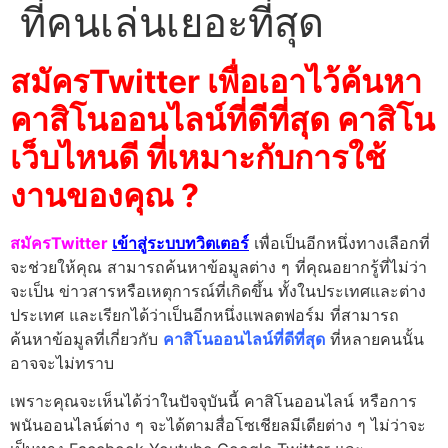
ที่คนเล่นเยอะที่สุด
สมัครTwitter เพื่อเอาไว้ค้นหา
คาสิโนออนไลน์ที่ดีที่สุด คาสิโน
เว็บไหนดี ที่เหมาะกับการใช้
งานของคุณ ?
สมัครTwitter
เข้าสู่ระบบทวิตเตอร์
เพื่อเป็นอีกหนึ่งทางเลือกที่
จะช่วยให้คุณ สามารถค้นหาข้อมูลต่าง ๆ ที่คุณอยากรู้ที่ไม่ว่า
จะเป็น ข่าวสารหรือเหตุการณ์ที่เกิดขึ้น ทั้งในประเทศและต่าง
ประเทศ และเรียกได้ว่าเป็นอีกหนึ่งแพลตฟอร์ม ที่สามารถ
ค้นหาข้อมูลที่เกี่ยวกับ
คาสิโนออนไลน์ที่ดีที่สุด
ที่หลายคนนั้น
อาจจะไม่ทราบ
เพราะคุณจะเห็นได้ว่าในปัจจุบันนี้ คาสิโนออนไลน์ หรือการ
พนันออนไลน์ต่าง ๆ จะได้ตามสื่อโซเชียลมีเดียต่าง ๆ ไม่ว่าจะ