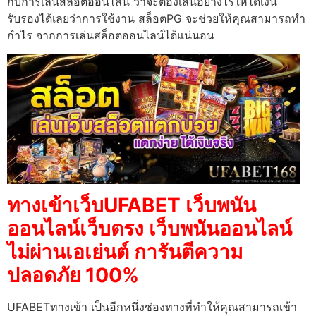
กับการเล่นสล็อตออนไลน์ ว่าจะต้องเล่นอย่างไรให้ได้เงิน
รับรองได้เลยว่าการใช้งาน สล็อตPG จะช่วยให้คุณสามารถทำ
กำไร จากการเล่นสล็อตออนไลน์ได้แน่นอน
ทางเข้าเว็บUFABET เว็บพนัน
ออนไลน์เว็บตรง เว็บพนันออนไลน์
ไม่ผ่านเอเย่นต์ การันตีความ
ปลอดภัย 100%
UFABETทางเข้า เป็นอีกหนึ่งช่องทางที่ทำให้คุณสามารถเข้า