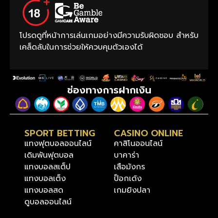
โปรดดูที่หน้าการเล่นเกมอย่างมีความรับผิดชอบ สำหรับ
เคล็ดลับในการช่วยให้ควบคุมตัวเองได้
ช่องทางการฝากเงิน
SPORT BETTING
CASINO ONLINE
แทงฟุตบอลออนไลน์
คาสิโนออนไลน์
เดิมพันฟุตบอล
บาคาร่า
แทงบอลสเต็ป
เสือมังกร
แทงบอลเต็ง
ป็อกเด้ง
แทงบอลสด
เกมยิงปลา
ดูบอลออนไลน์