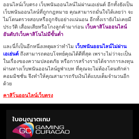
ออนไลน์เว็บตรง เว็บพนันออนไลน์ไม่ผ่านเอเย่นต์ อีกทั้งยังเป็น
เว็บพนันออนไลน์ที่ถูกกฎหมาย คุณสามารถมั่นใจได้เลยว่า จะ
ไม่โดนตรวจสอบหรือถูกจับอย่างแน่นอน อีกทั้งเรายังไม่เคยมี
ประวัติ เสื่อมเสียหรือโกงลูกค้ามาก่อน
เว็บคาสิโนออนไลน์
อันดับ1เว็บคาสิโนไม่มีขั้นต่ำ
และนี่ก็เป็นอีกหนึ่งเหตุผลว่าทำไม
เว็บพนันออนไลน์ไม่ผ่าน
เอเย่นต์
ถึงสามารถตอบโจทย์คุณได้ดีที่สุด เพราะไม่ว่าจะเป็น
ในเรื่องของความปลอดภัย หรือการสร้างรายได้จากการลงทุน
ผ่านทางเว็บพนันออนไลน์ยูฟ่าเบท ที่คุณจะไม่ต้องโดนหักค่า
คอมมิชชั่น จึงทำให้คุณสามารถรับเงินได้แบบเต็มจำนวนอีก
ด้วย
คาสิโนออนไลน์เว็บตรง
ใบอนุญาตเกม