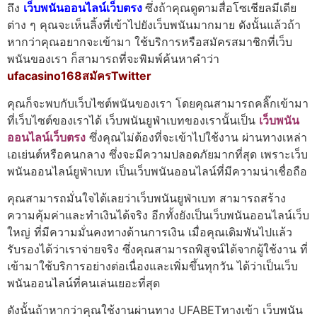
ถึง
เว็บพนันออนไลน์เว็บตรง
ซึ่งถ้าคุณดูตามสื่อโซเชียลมีเดีย
ต่าง ๆ คุณจะเห็นลิ้งที่เข้าไปยังเว็บพนันมากมาย ดังนั้นแล้วถ้า
หากว่าคุณอยากจะเข้ามา ใช้บริการหรือสมัครสมาชิกที่เว็บ
พนันของเรา ก็สามารถที่จะพิมพ์ค้นหาคำว่า
ufacasino168สมัครTwitter
คุณก็จะพบกับเว็บไซต์พนันของเรา โดยคุณสามารถคลิ๊กเข้ามา
ที่เว็บไซต์ของเราได้ เว็บพนันยูฟ่าเบทของเรานั้นเป็น
เว็บพนัน
ออนไลน์เว็บตรง
ซึ่งคุณไม่ต้องที่จะเข้าไปใช้งาน ผ่านทางเหล่า
เอเย่นต์หรือคนกลาง ซึ่งจะมีความปลอดภัยมากที่สุด เพราะเว็บ
พนันออนไลน์ยูฟ่าเบท เป็นเว็บพนันออนไลน์ที่มีความน่าเชื่อถือ
คุณสามารถมั่นใจได้เลยว่าเว็บพนันยูฟ่าเบท สามารถสร้าง
ความคุ้มค่าและทำเงินได้จริง อีกทั้งยังเป็นเว็บพนันออนไลน์เว็บ
ใหญ่ ที่มีความมั่นคงทางด้านการเงิน เมื่อคุณเดิมพันไปแล้ว
รับรองได้ว่าเราจ่ายจริง ซึ่งคุณสามารถพิสูจน์ได้จากผู้ใช้งาน ที่
เข้ามาใช้บริการอย่างต่อเนื่องและเพิ่มขึ้นทุกวัน ได้ว่าเป็นเว็บ
พนันออนไลน์ที่คนเล่นเยอะที่สุด
ดังนั้นถ้าหากว่าคุณใช้งานผ่านทาง UFABETทางเข้า เว็บพนัน