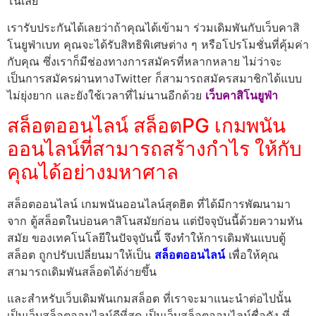
โนเลย
เรารับประกันได้เลยว่าถ้าคุณได้เข้ามา ร่วมเดิมพันกับเว็บคาสิ
โนยูฟ่าเบท คุณจะได้รับสิทธิพิเศษต่าง ๆ หรือโปรโมชั่นที่คุ้มค่า
กับคุณ ซึ่งเราก็มีช่องทางการสมัครที่หลากหลาย ไม่ว่าจะ
เป็นการสมัครผ่านทางTwitter ก็สามารถสมัครสมาชิกได้แบบ
ไม่ยุ่งยาก และยังใช้เวลาที่ไม่นานอีกด้วย
เว็บคาสิโนยูฟ่า
สล็อตออนไลน์ สล็อตPG เกมพนัน
ออนไลน์ที่สามารถสร้างกำไร ให้กับ
คุณได้อย่างมหาศาล
สล็อตออนไลน์ เกมพนันออนไลน์สุดฮิต ที่ได้มีการพัฒนามา
จาก ตู้สล็อตในบ่อนคาสิโนสมัยก่อน แต่ปัจจุบันนี้ด้วยความทัน
สมัย ของเทคโนโลยีในปัจจุบันนี้ จึงทำให้การเดิมพันแบบตู้
สล็อต ถูกปรับเปลี่ยนมาให้เป็น
สล็อตออนไลน์
เพื่อให้คุณ
สามารถเดิมพันสล็อตได้ง่ายขึ้น
และสำหรับเว็บเดิมพันเกมสล็อต ที่เราจะมาแนะนำต่อไปนั้น
เป็นเว็บสล็อตออนไลน์ดีที่สุด เป็นเว็บสล็อตออนไลน์ชื่อดัง ที่