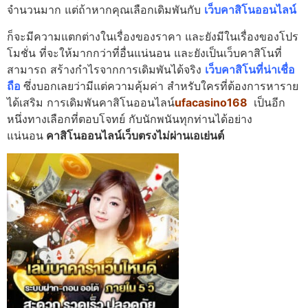
จำนวนมาก แต่ถ้าหากคุณเลือกเดิมพันกับ
เว็บคาสิโนออนไลน์
ก็จะมีความแตกต่างในเรื่องของราคา และยังมีในเรื่องของโปร
โมชั่น ที่จะให้มากกว่าที่อื่นแน่นอน และยังเป็นเว็บคาสิโนที่
สามารถ สร้างกำไรจากการเดิมพันได้จริง
เว็บคาสิโนที่น่าเชื่อ
ถือ
ซึ่งบอกเลยว่ามีแต่ความคุ้มค่า สำหรับใครที่ต้องการหาราย
ได้เสริม การเดิมพันคาสิโนออนไลน์
ufacasino168
เป็นอีก
หนึ่งทางเลือกที่ตอบโจทย์ กับนักพนันทุกท่านได้อย่าง
แน่นอน
คาสิโนออนไลน์เว็บตรงไม่ผ่านเอเย่นต์