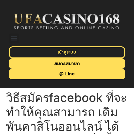
ผลบอลสด
ติดต่อเรา
เข้าสู่ระบบ
สมัครสมาชิค
@ Line
วิธีสมัครfacebook ที่จะ
ทำให้คุณสามารถ เดิม
พันคาสิโนออนไลน์ ได้