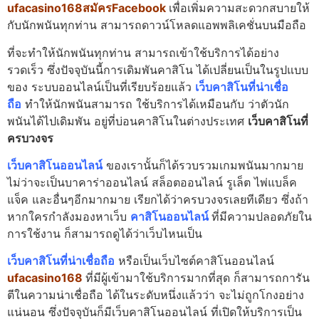
ufacasino168สมัครFacebook
เพื่อเพิ่มความสะดวกสบายให้
กับนักพนันทุกท่าน สามารถดาวน์โหลดแอพพลิเคชั่นบนมือถือ
ที่จะทำให้นักพนันทุกท่าน สามารถเข้าใช้บริการได้อย่าง
รวดเร็ว ซึ่งปัจจุบันนี้การเดิมพันคาสิโน ได้เปลี่ยนเป็นในรูปแบบ
ของ ระบบออนไลน์เป็นที่เรียบร้อยแล้ว
เว็บคาสิโนที่น่าเชื่อ
ถือ
ทำให้นักพนันสามารถ ใช้บริการได้เหมือนกับ ว่าตัวนัก
พนันได้ไปเดิมพัน อยู่ที่บ่อนคาสิโนในต่างประเทศ
เว็บคาสิโนที่
ครบวงจร
เว็บคาสิโนออนไลน์
ของเรานั้นก็ได้รวบรวมเกมพนันมากมาย
ไม่ว่าจะเป็นบาคาร่าออนไลน์ สล็อตออนไลน์ รูเล็ต ไพ่แบล็ค
แจ็ค และอื่นๆอีกมากมาย เรียกได้ว่าครบวงจรเลยทีเดียว ซึ่งถ้า
หากใครกำลังมองหาเว็บ
คาสิโนออนไลน์
ที่มีความปลอดภัยใน
การใช้งาน ก็สามารถดูได้ว่าเว็บไหนเป็น
เว็บคาสิโนที่น่าเชื่อถือ
หรือเป็นเว็บไซต์คาสิโนออนไลน์
ufacasino168
ที่มีผู้เข้ามาใช้บริการมากที่สุด ก็สามารถการัน
ตีในความน่าเชื่อถือ ได้ในระดับหนึ่งแล้วว่า จะไม่ถูกโกงอย่าง
แน่นอน ซึ่งปัจจุบันก็มี
เว็บคาสิโนออนไลน์
ที่เปิดให้บริการเป็น