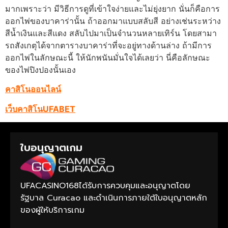
มากเพราะว่า มีวิธีการดูที่เข้าใจง่ายและไม่ยุ่งยาก นั่นก็คือการ
ออกไพ่ของบาคาร่านั้น ถ้าออกมาแบบสลับสี อย่างเช่นระหว่าง
สีน้ำเงินและสีแดง สลับไปมาเป็นจำนวนหลายเทิร์น โดยสามา
รถสังเกตุได้จากตารางบาคาร่าที่จะอยู่ทางด้านล่าง ถ้ามีการ
ออกไพ่ในลักษณะนี้ ให้นักพนันมั่นใจได้เลยว่า นี่คือลักษณะ
ของไพ่ปิงปองนั้นเอง
คาสิโนออนไลน์
เว็บคาสิโนUFABET
ใบอนุญาตเกม
UFACASINO168ได้รับการควบคุมและอนุญาตโดย
รัฐบาล Curacao และดำเนินการภายใต้ใบอนุญาตหลัก
ของผู้ให้บริการเกม