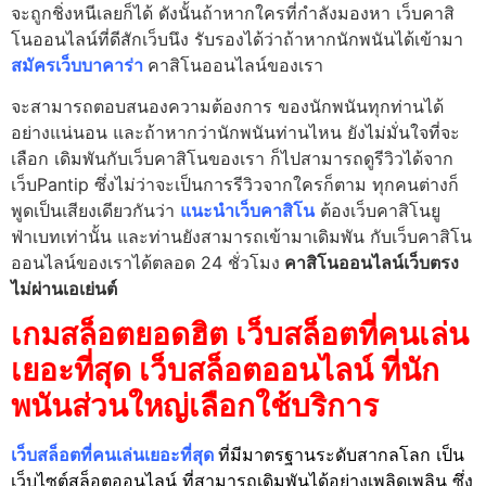
จะถูกชิ่งหนีเลยก็ได้ ดังนั้นถ้าหากใครที่กำลังมองหา เว็บคาสิ
โนออนไลน์ที่ดีสักเว็บนึง รับรองได้ว่าถ้าหากนักพนันได้เข้ามา
สมัครเว็บบาคาร่า
คาสิโนออนไลน์ของเรา
จะสามารถตอบสนองความต้องการ ของนักพนันทุกท่านได้
อย่างแน่นอน และถ้าหากว่านักพนันท่านไหน ยังไม่มั่นใจที่จะ
เลือก เดิมพันกับเว็บคาสิโนของเรา ก็ไปสามารถดูรีวิวได้จาก
เว็บPantip ซึ่งไม่ว่าจะเป็นการรีวิวจากใครก็ตาม ทุกคนต่างก็
พูดเป็นเสียงเดียวกันว่า
แนะนำเว็บคาสิโน
ต้องเว็บคาสิโนยู
ฟ่าเบทเท่านั้น และท่านยังสามารถเข้ามาเดิมพัน กับเว็บคาสิโน
ออนไลน์ของเราได้ตลอด 24 ชั่วโมง
คาสิโนออนไลน์เว็บตรง
ไม่ผ่านเอเย่นต์
เกมสล็อตยอดฮิต เว็บสล็อตที่คนเล่น
เยอะที่สุด เว็บสล็อตออนไลน์ ที่นัก
พนันส่วนใหญ่เลือกใช้บริการ
เว็บสล็อตที่คนเล่นเยอะที่สุด
ที่มีมาตรฐานระดับสากลโลก เป็น
เว็บไซต์สล็อตออนไลน์ ที่สามารถเดิมพันได้อย่างเพลิดเพลิน ซึ่ง