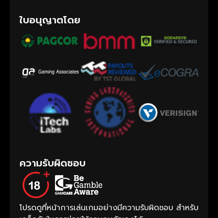
ใบอนุญาตโดย
ความรับผิดชอบ
โปรดดูที่หน้าการเล่นเกมอย่างมีความรับผิดชอบ สำหรับ