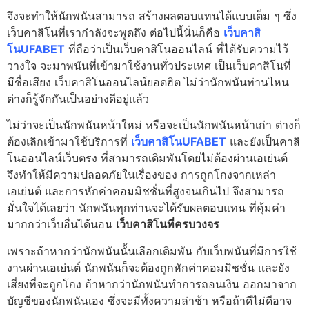
จึงจะทำให้นักพนันสามารถ สร้างผลตอบแทนได้แบบเต็ม ๆ ซึ่ง
เว็บคาสิโนที่เรากำลังจะพูดถึง ต่อไปนี้นั่นก็คือ
เว็บคาสิ
โนUFABET
ที่ถือว่าเป็นเว็บคาสิโนออนไลน์ ที่ได้รับความไว้
วางใจ จะมาพนันที่เข้ามาใช้งานทั่วประเทศ เป็นเว็บคาสิโนที่
มีชื่อเสียง เว็บคาสิโนออนไลน์ยอดฮิต ไม่ว่านักพนันท่านไหน
ต่างก็รู้จักกันเป็นอย่างดีอยู่แล้ว
ไม่ว่าจะเป็นนักพนันหน้าใหม่ หรือจะเป็นนักพนันหน้าเก่า ต่างก็
ต้องเลิกเข้ามาใช้บริการที่
เว็บคาสิโนUFABET
และยังเป็นคาสิ
โนออนไลน์เว็บตรง ที่สามารถเดิมพันโดยไม่ต้องผ่านเอเย่นต์
จึงทำให้มีความปลอดภัยในเรื่องของ การถูกโกงจากเหล่า
เอเย่นต์ และการหักค่าคอมมิชชั่นที่สูงจนเกินไป จึงสามารถ
มั่นใจได้เลยว่า นักพนันทุกท่านจะได้รับผลตอบแทน ที่คุ้มค่า
มากกว่าเว็บอื่นได้นอน
เว็บคาสิโนที่ครบวงจร
เพราะถ้าหากว่านักพนันนั้นเลือกเดิมพัน กับเว็บพนันที่มีการใช้
งานผ่านเอเย่นต์ นักพนันก็จะต้องถูกหักค่าคอมมิชชั่น และยัง
เสี่ยงที่จะถูกโกง ถ้าหากว่านักพนันทำการถอนเงิน ออกมาจาก
บัญชีของนักพนันเอง ซึ่งจะมีทั้งความล่าช้า หรือถ้าดีไม่ดีอาจ