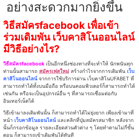
อย่างสะดวกมากยิ่งขึ้น
วิธีสมัครfacebook เพื่อเข้า
ร่วมเดิมพัน เว็บคาสิโนออนไลน์
มีวิธีอย่างไร?
วิธีสมัครfacebook
เป็นอีกหนึ่งช่องทางที่จะทำให้ นักพนันทุก
ท่านนั้นสามารถ
สมัครเฟสใหม่
สร้างกำไรจากการเดิมพัน
เว็บ
คาสิโนออนไลน์
จากการใช้บริการผ่าน เว็บคาสิโนUFABET ที่
สามารถทำได้ทั้งบนมือถือ หรือบนคอมพิวเตอร์ก็สามารถทำได้
เช่นกัน หรือจะเป็นอุปกรณ์อื่น ๆ ที่สามารถเชื่อมต่อกับ
อินเทอร์เน็ตได้
วิธีเข้ามาลงเดิมพันนั้น ก็สามารถทำได้ไม่ยุ่งยาก เพียงเข้ามาที่
หน้า
เว็บคาสิโนออนไลน์
และคลิกที่ปุ่มสมัครสมาชิก หลังจาก
นั้นก็กรอกข้อมูล รายละเอียดส่วนตัวต่าง ๆ โดยทำตามไม่กี่ขั้น
ตอน ก็สามารถเข้าเดิมพันได้ทันที