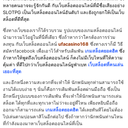
หลายคนอาจจะรู้จักกันดี กับเว็บสล็อตออนไลน์ที่มีชื่อเสียงอย่าง
SLOTPG เป็นเว็บสล็อตออนไลน์อันดับ1 และยังถูกยกให้เป็นเว็บ
สล็อตที่ดีที่สุด
ซึ่งทางเว็บของเราก็ได้รวบรวม รูปแบบของเกมสล็อตออนไลน์
นำมารวมไว้อยู่ในที่นี่ที่เดียว ซึ่งถ้าหากว่าใครต้องการร่วม
ลงทุน กับเว็บสล็อตออนไลน์
ufacasino168
ซึ่งทางเราก็มี วิธี
สมัครfacebook เพื่อเอาไว้สำหรับเดิมพัน
เกมสล็อตยอดฮิต
ซึ่ง
ถ้าหากให้พูดถึงเว็บสล็อตออนไลน์ ก็คงไม่มีเว็บไหนที่ให้ความ
คุ้มค่า ที่ดีไปกว่าเว็บสล็อตออนไลน์ยูฟ่าเบท
เว็บสล็อตที่คนเล่น
เยอะที่สุด
และอีกหนึ่งความสะดวกที่จะทำให้ นักพนันทุกท่านสามารถใช้
งานได้แบบง่าย ๆ นั่นก็คือการเดิมพันสล็อตผ่านมือถือ ซึ่งเป็น
อีกหนึ่งรูปแบบของการเดิมพัน ที่จะทำให้นักพนันสามารถเล่น
สล็อต ได้ทุกที่และทุกเวลาไม่ว่าจะอยู่ที่ไหน เพียงหยิบมือถือ
ออกมาก็สามารถเล่น
เกมสล็อตยอดฮิต
ได้เลยทันทีโดยไม่ต้อง
ไปเล่นตามบ่อนคาสิโนอีกต่อไป ซึ่งถ้าหากว่านักพนันท่านไหน
ที่กำลังมองมาหาเว็บสล็อตออนไลน์ที่เป็น