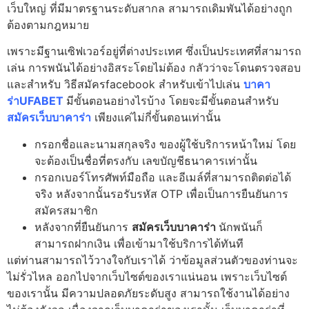
เว็บใหญ่ ที่มีมาตรฐานระดับสากล สามารถเดิมพันได้อย่างถูก
ต้องตามกฎหมาย
เพราะมีฐานเซิฟเวอร์อยู่ที่ต่างประเทศ ซึ่งเป็นประเทศที่สามารถ
เล่น การพนันได้อย่างอิสระโดยไม่ต้อง กลัวว่าจะโดนตรวจสอบ
และสำหรับ วิธีสมัครfacebook สำหรับเข้าไปเล่น
บาคา
ร่าUFABET
มีขั้นตอนอย่างไรบ้าง โดยจะมีขั้นตอนสำหรับ
สมัครเว็บบาคาร่า
เพียงแค่ไม่กี่ขั้นตอนเท่านั้น
กรอกชื่อและนามสกุลจริง ของผู้ใช้บริการหน้าใหม่ โดย
จะต้องเป็นชื่อที่ตรงกับ เลขบัญชีธนาคารเท่านั้น
กรอกเบอร์โทรศัพท์มือถือ และอีเมล์ที่สามารถติดต่อได้
จริง หลังจากนั้นรอรับรหัส OTP เพื่อเป็นการยืนยันการ
สมัครสมาชิก
หลังจากที่ยืนยันการ
สมัครเว็บบาคาร่า
นักพนันก็
สามารถฝากเงิน เพื่อเข้ามาใช้บริการได้ทันที
แต่ท่านสามารถไว้วางใจกับเราได้ ว่าข้อมูลส่วนตัวของท่านจะ
ไม่รั่วไหล ออกไปจากเว็บไซต์ของเราแน่นอน เพราะเว็บไซต์
ของเรานั้น มีความปลอดภัยระดับสูง สามารถใช้งานได้อย่าง