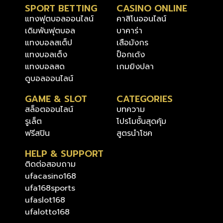
SPORT BETTING
CASINO ONLINE
แทงฟุตบอลออนไลน์
คาสิโนออนไลน์
เดิมพันฟุตบอล
บาคาร่า
แทงบอลสเต็ป
เสือมังกร
แทงบอลเต็ง
ป็อกเด้ง
แทงบอลสด
เกมยิงปลา
ดูบอลออนไลน์
GAME & SLOT
CATEGORIES
สล็อตออนไลน์
บทความ
รูเล็ต
โปรโมชั้นสุดคุ้ม
ฟรีสปิน
สูตรนำโชค
HELP & SUPPORT
ติดต่อสอบถาม
ufacasino168
ufa168sports
ufaslot168
ufalotto168