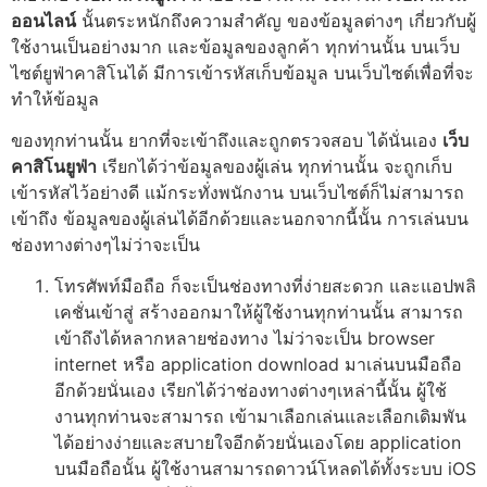
ออนไลน์
นั้นตระหนักถึงความสำคัญ ของข้อมูลต่างๆ เกี่ยวกับผู้
ใช้งานเป็นอย่างมาก และข้อมูลของลูกค้า ทุกท่านนั้น บนเว็บ
ไซต์ยูฟ่าคาสิโนได้ มีการเข้ารหัสเก็บข้อมูล บนเว็บไซต์เพื่อที่จะ
ทำให้ข้อมูล
ของทุกท่านนั้น ยากที่จะเข้าถึงและถูกตรวจสอบ ได้นั่นเอง
เว็บ
คาสิโนยูฟ่า
เรียกได้ว่าข้อมูลของผู้เล่น ทุกท่านนั้น จะถูกเก็บ
เข้ารหัสไว้อย่างดี แม้กระทั่งพนักงาน บนเว็บไซต์ก็ไม่สามารถ
เข้าถึง ข้อมูลของผู้เล่นได้อีกด้วยและนอกจากนี้นั้น การเล่นบน
ช่องทางต่างๆไม่ว่าจะเป็น
โทรศัพท์มือถือ ก็จะเป็นช่องทางที่ง่ายสะดวก และแอปพลิ
เคชั่นเข้าสู่ สร้างออกมาให้ผู้ใช้งานทุกท่านนั้น สามารถ
เข้าถึงได้หลากหลายช่องทาง ไม่ว่าจะเป็น browser
internet หรือ application download มาเล่นบนมือถือ
อีกด้วยนั่นเอง เรียกได้ว่าช่องทางต่างๆเหล่านี้นั้น ผู้ใช้
งานทุกท่านจะสามารถ เข้ามาเลือกเล่นและเลือกเดิมพัน
ได้อย่างง่ายและสบายใจอีกด้วยนั่นเองโดย application
บนมือถือนั้น ผู้ใช้งานสามารถดาวน์โหลดได้ทั้งระบบ iOS