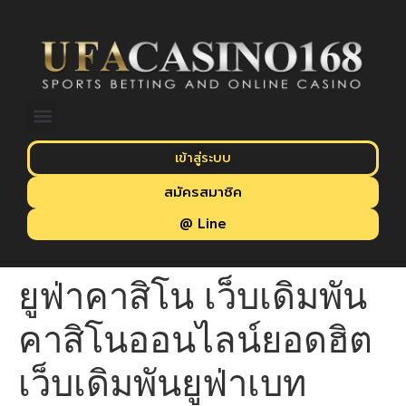
ผลบอลสด
ติดต่อเรา
เข้าสู่ระบบ
สมัครสมาชิค
@ Line
ยูฟ่าคาสิโน เว็บเดิมพัน
คาสิโนออนไลน์ยอดฮิต
เว็บเดิมพันยูฟ่าเบท